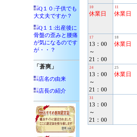
10
11
Q１０:子供でも
休業日
休業日
大丈夫ですか？
Q１１:出産後に
骨盤の歪みと腰痛
17
18
が気になるのです
13：00
休業日
が・・？
～
21：00
「蒼爽」
24
25
13：00
休業日
店名の由来
～
21：00
店長の紹介
31
13：00
～
21：00