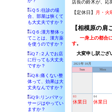
か？
店長の鈴木が、応
Ｑ５:往診の場
【定休日】
月・火
合、部屋は狭くて
も大丈夫ですか？
【相模原の肩
Ｑ６:漢方整体っ
一身上の都合
てことは、漢方薬
す
。
を使うのですか？
大変申し訳ござい
Q７:２人でお店
に行っても大丈夫
2021年 10月
ですか？
Sun
Mon
Q８:痛くない整
体って、効果は大
丈夫なんですか？
Q９:リンパマッ
03
04
休業日
休業日
サージはやってい
ますか？