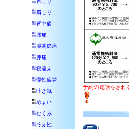
首こり
肩こり
背中痛
腰痛
股関節痛
膝痛
寝違え
慢性疲労
予約の電話をされ
吐き気
めまい
むくみ
冷え性