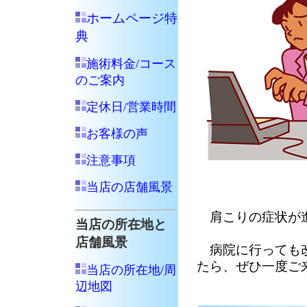
ホームページ特
典
施術料金/コース
のご案内
定休日/営業時間
お客様の声
注意事項
当店の店舗風景
肩こりの症状が進
当店の所在地と
店舗風景
病院に行っても改
たら、ぜひ一度ご
当店の所在地/周
辺地図