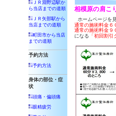
ＪＲ淵野辺駅か
相模原の肩こ
ら当店までの道順
ＪＲ矢部駅から
ホームページを
当店までの道順
通常の施術料金６
通常の施術料金９
町田市から当店
になる
「初回割引
までの道順
予約方法
予約方法
身体の部位・症
状
頭痛・偏頭痛
眼精疲労