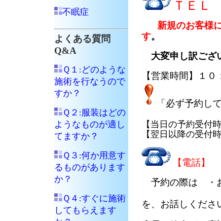
ＴＥＬ 
不眠症
新規のお客様
す
。
よくある質問
Q&A
大変申し訳ござい
Ｑ１:どのような
【営業時間】１０
施術を行なうので
すか？
「必ず予約し
Ｑ２:服装はどの
ようなものが適し
【当日の予約受付
【翌日以降の受付
てますか？
Ｑ３:何か用意す
【電話】 
るものがあります
か？
予約の際は ・
・希望す
Ｑ４:すぐに施術
を、お話しくださ
してもらえます