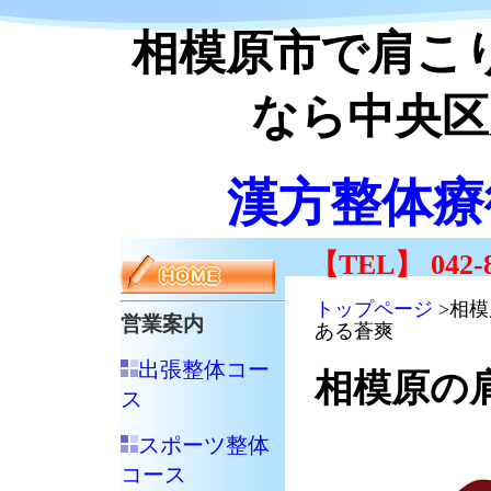
相模原市で肩こ
なら中央区
漢方整体療
【TEL】 042-8
トップページ
>相
営業案内
ある蒼爽
出張整体コー
相模原の
ス
スポーツ整体
コース